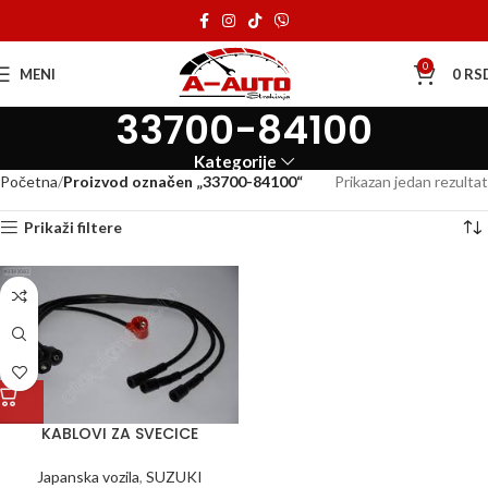
0
MENI
0
RS
33700-84100
Kategorije
Početna
Proizvod označen „33700-84100“
Prikazan jedan rezultat
Prikaži filtere
KABLOVI ZA SVECICE
Japanska vozila
,
SUZUKI