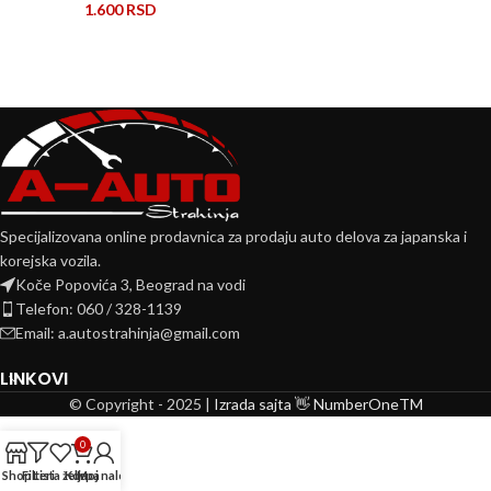
1.600
RSD
Specijalizovana online prodavnica za prodaju auto delova za japanska i
korejska vozila.
Koče Popovića 3, Beograd na vodi
Telefon: 060 / 328-1139
Email: a.autostrahinja@gmail.com
LINKOVI
© Copyright - 2025 |
Izrada sajta 👋 NumberOneTM
0
Shop
Filteri
Lista želja
Korpa
Moj nalog