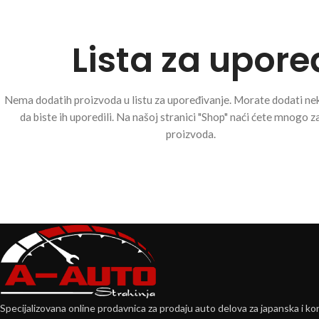
Lista za upore
Nema dodatih proizvoda u listu za upoređivanje. Morate dodati ne
da biste ih uporedili. Na našoj stranici "Shop" naći ćete mnogo z
proizvoda.
Specijalizovana online prodavnica za prodaju auto delova za japanska i kor