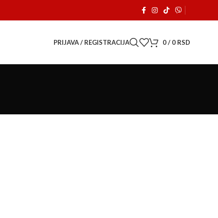
 radom. 🚗
PRIJAVA / REGISTRACIJA
0
/
0
RSD