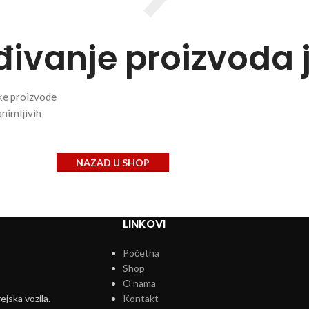
đivanje proizvoda 
ke proizvode
animljivih
NAZAD U SHOP
LINKOVI
Početna
Shop
O nama
ejska vozila.
Kontakt