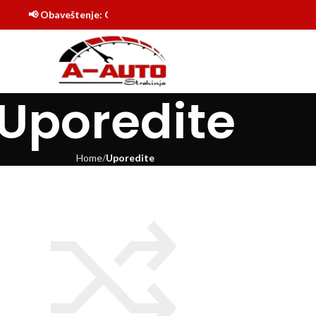
📢 Obaveštenje: Online shop Auto delovi Strahinja je počeo sa
Uporedite
Home
Uporedite