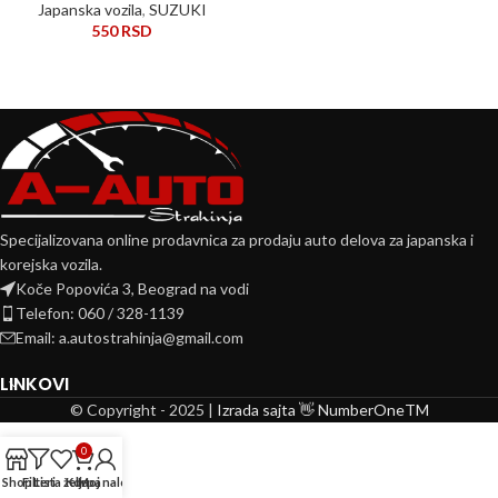
Japanska vozila
,
SUZUKI
550
RSD
Specijalizovana online prodavnica za prodaju auto delova za japanska i
korejska vozila.
Koče Popovića 3, Beograd na vodi
Telefon: 060 / 328-1139
Email: a.autostrahinja@gmail.com
LINKOVI
© Copyright - 2025 |
Izrada sajta 👋 NumberOneTM
0
Shop
Filteri
Lista želja
Korpa
Moj nalog