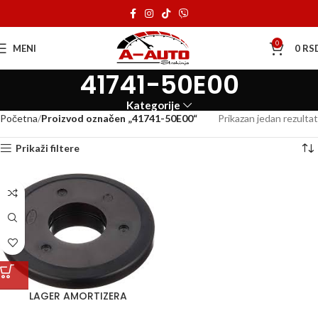
0
MENI
0
RS
41741-50E00
Kategorije
Početna
Proizvod označen „41741-50E00“
Prikazan jedan rezultat
Prikaži filtere
LAGER AMORTIZERA