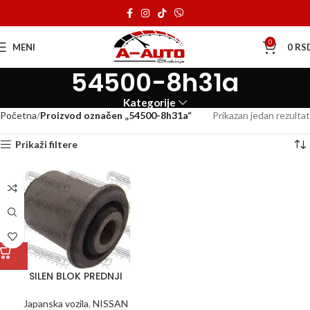
0
MENI
0
RS
54500-8h31a
Kategorije
Početna
Proizvod označen „54500-8h31a“
Prikazan jedan rezultat
Prikaži filtere
SILEN BLOK PREDNJI
Japanska vozila
,
NISSAN