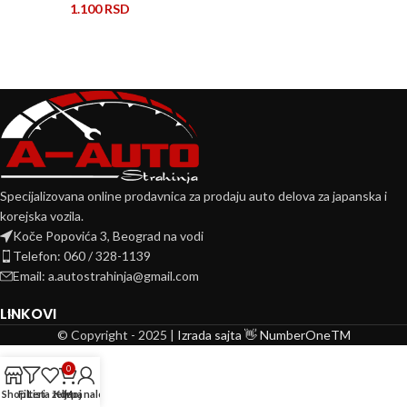
1.100
RSD
Specijalizovana online prodavnica za prodaju auto delova za japanska i
korejska vozila.
Koče Popovića 3, Beograd na vodi
Telefon: 060 / 328-1139
Email: a.autostrahinja@gmail.com
LINKOVI
© Copyright - 2025 |
Izrada sajta 👋 NumberOneTM
0
Shop
Filteri
Lista želja
Korpa
Moj nalog