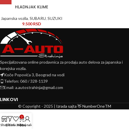
HLADNJAK KLIME
Japanska vozila
,
SUBARU
,
SUZUKI
9.500
RSD
Specijalizovana online prodavnica za prodaju auto delova za japanska i
korejska vozila.
Koče Popovića 3, Beograd na vodi
Telefon: 060 / 328-1139
Email: a.autostrahinja@gmail.com
LINKOVI
© Copyright - 2025 |
Izrada sajta 👋 NumberOneTM
0
Shop
Filteri
Lista želja
Korpa
Moj nalog