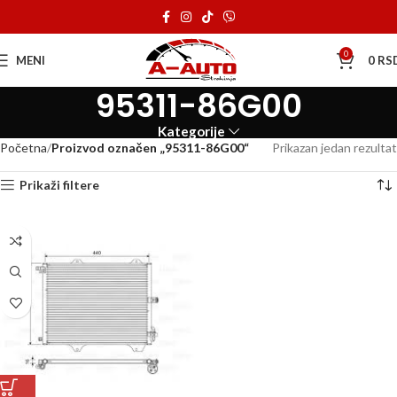
0
MENI
0
RS
95311-86G00
Kategorije
Početna
Proizvod označen „95311-86G00“
Prikazan jedan rezultat
Prikaži filtere