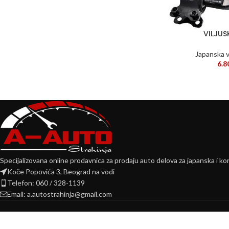
VILJU
DODAJ U KORPU
Japanska v
6.8
Specijalizovana online prodavnica za prodaju auto delova za japanska i kor
Koče Popovića 3, Beograd na vodi
Telefon: 060 / 328-1139
Email: a.autostrahinja@gmail.com