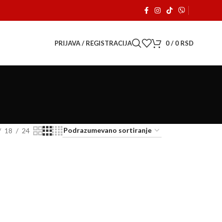
adom. 🚗
PRIJAVA / REGISTRACIJA
0
/
0
RSD
18
24