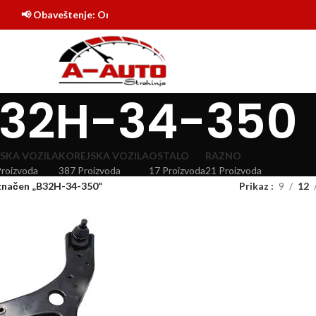
📢 Obaveštenje: Online shop Auto delovi Strahinja je počeo sa r
32H-34-350
SKA VOZILA
KOREJSKA VOZILA
OSTALO
RAZNO
Proizvoda
387 Proizvoda
17 Proizvoda
21 Proizvoda
značen „B32H-34-350“
Prikaz
9
12