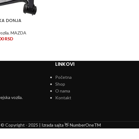
SKA DONJA
ozila
,
MAZDA
00
RSD
LINKOVI
Početna
Shop
O nama
ejska vozila.
Kontakt
© Copyright - 2025 |
Izrada sajta 👋 NumberOneTM