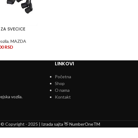
 ZA SVECICE
ozila
,
MAZDA
00
RSD
LINKOVI
Početna
Shop
O nama
ejska vozila.
Kontakt
© Copyright - 2025 |
Izrada sajta 👋 NumberOneTM