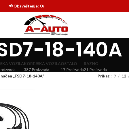
📢 Obaveštenje: Online shop Auto delovi Strahinja je počeo sa r
SD7-18-140A
SKA VOZILA
KOREJSKA VOZILA
OSTALO
RAZNO
Proizvoda
387 Proizvoda
17 Proizvoda
21 Proizvoda
značen „FSD7-18-140A“
Prikaz
9
12