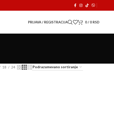
adom. 🚗
PRIJAVA / REGISTRACIJA
0
/
0
RSD
18
24