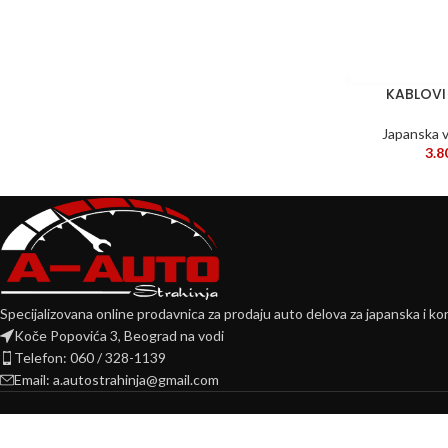
KABLOVI
DODAJ U KORPU
Japanska v
3.8
Specijalizovana online prodavnica za prodaju auto delova za japanska i kor
Koče Popovića 3, Beograd na vodi
Telefon: 060 / 328-1139
Email: a.autostrahinja@gmail.com