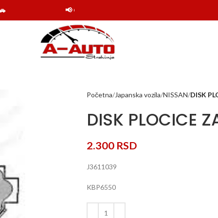
📢 Obaveštenje: Online shop Auto delovi Strahinj
Početna
Japanska vozila
NISSAN
DISK PL
DISK PLOCICE Z
2.300
RSD
J3611039
KBP6550