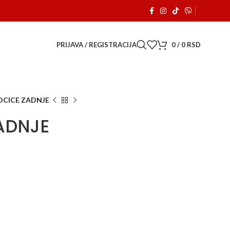
a je počeo sa radom. 🚗
PRIJAVA / REGISTRACIJA
0
/
0
RSD
OCICE ZADNJE
ADNJE