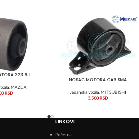
TORA 323 BJ
NOSAC MOTORA CARISMA
DODAJ U KORPU
ozila
,
MAZDA
Japanska vozila
,
MITSUBISHI
700
RSD
3.500
RSD
LINKOVI
Početna