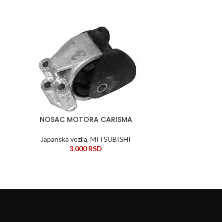
NOSAC MOTORA CARISMA
Nosac 
DODAJ U KORPU
DODAJ U KORPU
Japanska vozila
,
MITSUBISHI
Japansk
3.000
RSD