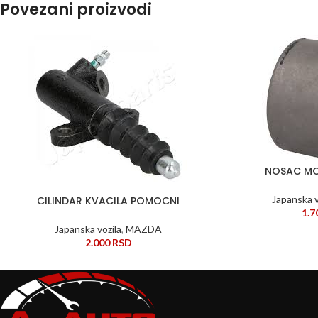
Povezani proizvodi
NOSAC MO
DODAJ U KORPU
Japanska v
CILINDAR KVACILA POMOCNI
DODAJ U KORPU
1.
Japanska vozila
,
MAZDA
2.000
RSD