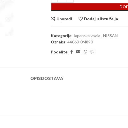
DOD
Uporedi
Dodaj u listu želja
Kategorije:
Japanska vozila
,
NISSAN
Oznaka:
44060-0M890
Podelite:
OPIS
DOSTAVA