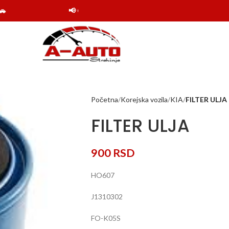
📢 Obaveštenje: Online shop Auto delovi Strahinj
Početna
Korejska vozila
KIA
FILTER ULJA
FILTER ULJA
900
RSD
HO607
J1310302
FO-K05S