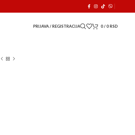
a je počeo sa radom. 🚗
PRIJAVA / REGISTRACIJA
0
/
0
RSD