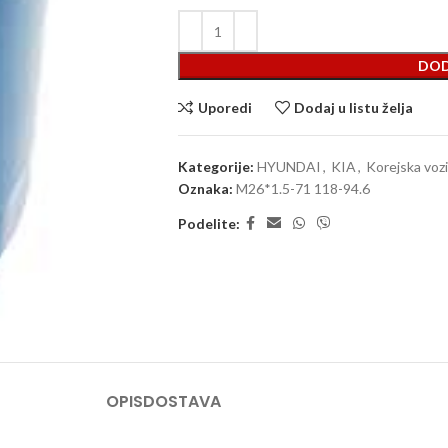
DOD
Uporedi
Dodaj u listu želja
Kategorije:
HYUNDAI
,
KIA
,
Korejska vozi
Oznaka:
M26*1.5-71 118-94.6
Podelite:
OPIS
DOSTAVA