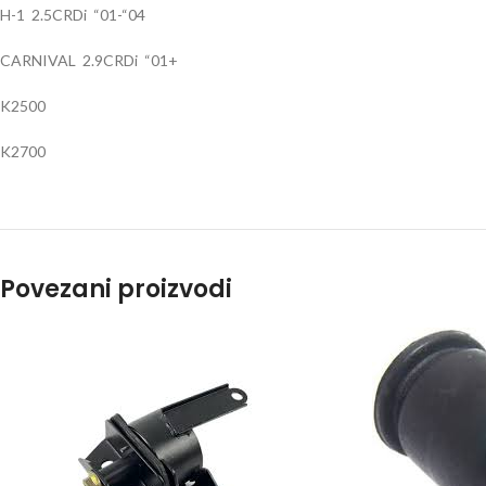
H-1 2.5CRDi “01-“04
CARNIVAL 2.9CRDi “01+
K2500
K2700
Povezani proizvodi