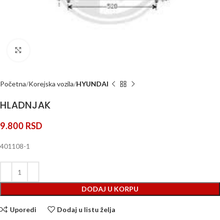
Klik za uvećanje
Početna
Korejska vozila
HYUNDAI
HLADNJAK
9.800
RSD
401108-1
DODAJ U KORPU
Uporedi
Dodaj u listu želja