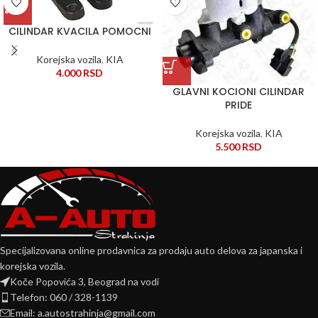
CILINDAR KVACILA POMOCNI
Korejska vozila
,
KIA
4.000
RSD
GLAVNI KOCIONI CILINDAR
PRIDE
Korejska vozila
,
KIA
5.500
RSD
Specijalizovana online prodavnica za prodaju auto delova za japanska i
korejska vozila.
Koče Popovića 3, Beograd na vodi
Telefon: 060 / 328-1139
Email: a.autostrahinja@gmail.com