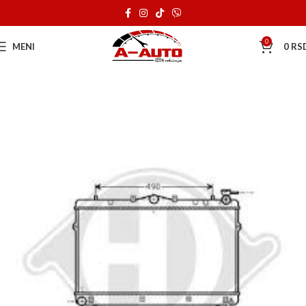
0
MENI
0
RS