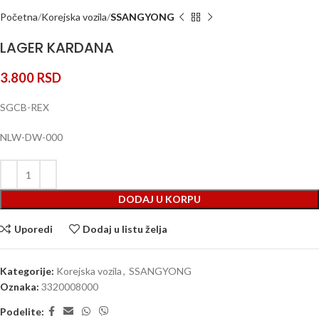
Početna
Korejska vozila
SSANGYONG
LAGER KARDANA
3.800
RSD
SGCB-REX
NLW-DW-000
DODAJ U KORPU
Uporedi
Dodaj u listu želja
Kategorije:
Korejska vozila
,
SSANGYONG
Oznaka:
3320008000
Podelite: