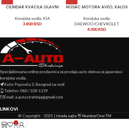
CILINDAR KVACILA GLAVNI
NOSAC MOTORA AVEO, KALOS
Korejska vozila
,
KIA
Korejska vozila
,
3.800
RSD
DAEWOO/CHEVROLET
4.000
RSD
Specijalizovana online prodavnica za prodaju auto delova za japanska i
korejska vozila.
Koče Popovića 3, Beograd na vodi
Telefon: 060 / 328-1139
Email: a.autostrahinja@gmail.com
LINKOVI
© Copyright - 2025 |
Izrada sajta 👋 NumberOneTM
0