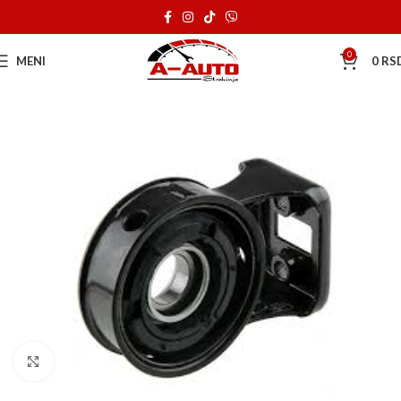
0
MENI
0
RS
Klik za uvećanje