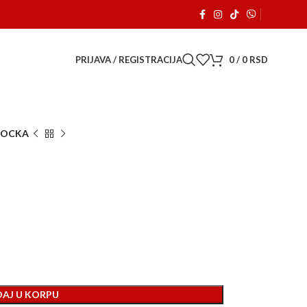
 je počeo sa radom. 🚗
PRIJAVA / REGISTRACIJA
0
/
0
RSD
TOCKA
AJ U KORPU