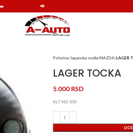
📢 Obaveštenje: Online shop Auto delovi Strahinja
Početna
Japanska vozila
MAZDA
LAGER 
LAGER TOCKA
5.000
RSD
KLT-MZ-030
DOD