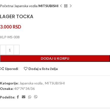
Početna
Japanska vozila
MITSUBISHI
LAGER TOCKA
3.000
RSD
KLP-MS-008
DODAJ U KORPU
Uporedi
Dodaj u listu želja
Kategorije:
Japanska vozila
,
MITSUBISHI
Oznaka:
40*74*34/36
Podelite: