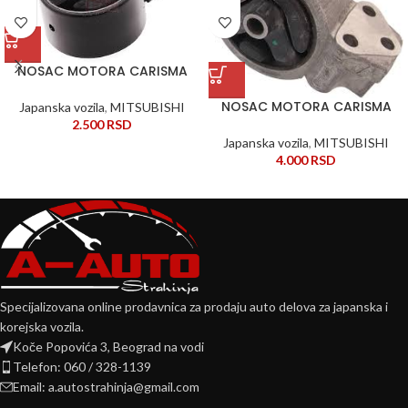
NOSAC MOTORA CARISMA
NOSAC MOTORA CARISMA
Japanska vozila
,
MITSUBISHI
2.500
RSD
Japanska vozila
,
MITSUBISHI
4.000
RSD
Specijalizovana online prodavnica za prodaju auto delova za japanska i
korejska vozila.
Koče Popovića 3, Beograd na vodi
Telefon: 060 / 328-1139
Email: a.autostrahinja@gmail.com