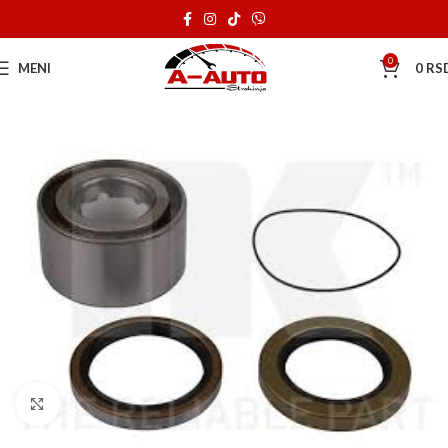
0
MENI
0
RS
Klik za uvećanje