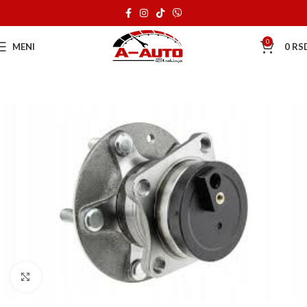
0
MENI
0
RS
Klik za uvećanje