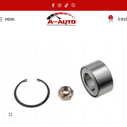
0
MENI
0
RS
Klik za uvećanje