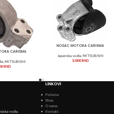
NOSAC MOTORA CARISMA
DODAJ U KORPU
TORA CARISMA
Japanska vozila
,
MITSUBISHI
3.000
RSD
ila
,
MITSUBISHI
000
RSD
LINKOVI
Početna
Shop
O nama
ejska vozila.
Kontakt