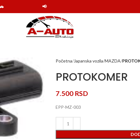
📢 Obaveštenje: Online shop Auto delovi Strahinja
Početna
Japanska vozila
MAZDA
PROTO
PROTOKOMER
7.500
RSD
EPP-MZ-003
DOD