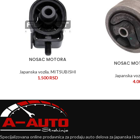
NOSAC MOTORA
DODAJ U KORPU
NOSAC MO
DODAJ U KORPU
Japanska vozila
,
MITSUBISHI
Japanska voz
1.500
RSD
4.
Specijalizovana online prodavnica za prodaju auto delova za japanska i kor