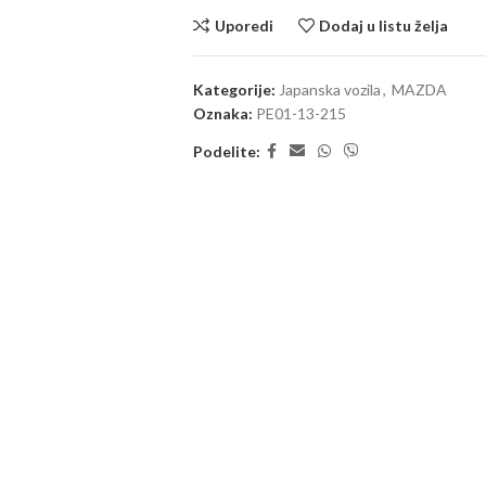
Uporedi
Dodaj u listu želja
Kategorije:
Japanska vozila
,
MAZDA
Oznaka:
PE01-13-215
Podelite: