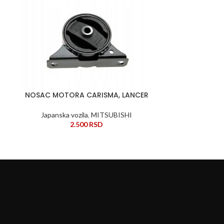
NOSAC MOTORA CARISMA, LANCER
DODAJ U KORPU
NOSAC MO
DODAJ U KORPU
Japanska vozila
,
MITSUBISHI
2.500
RSD
Japansk