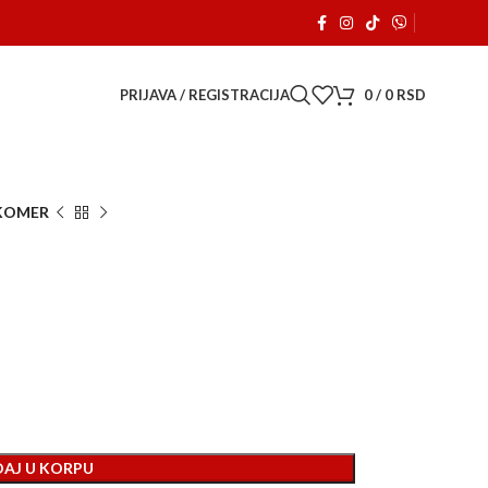
 je počeo sa radom. 🚗
PRIJAVA / REGISTRACIJA
0
/
0
RSD
KOMER
AJ U KORPU