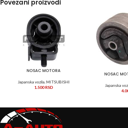
Povezani proizvodi
NOSAC MOTORA
DODAJ U KORPU
NOSAC MO
DODAJ U KORPU
Japanska vozila
,
MITSUBISHI
Japanska voz
1.500
RSD
4.