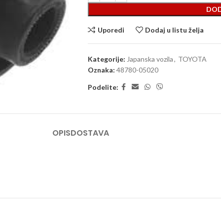
DOD
Uporedi
Dodaj u listu želja
Kategorije:
Japanska vozila
,
TOYOTA
Oznaka:
48780-05020
Podelite:
OPIS
DOSTAVA