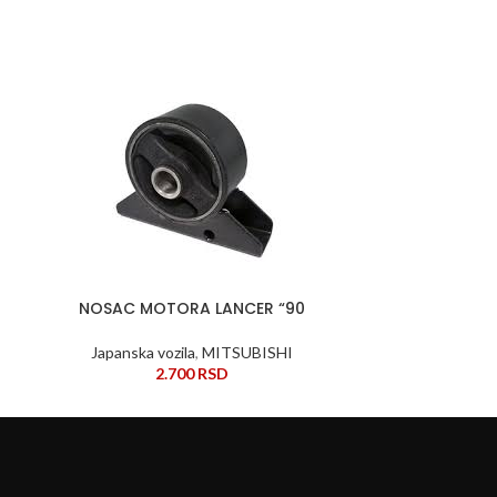
NOSAC 
DODAJ U KORPU
Japansk
NOSAC MOTORA LANCER “90
DODAJ U KORPU
Japanska vozila
,
MITSUBISHI
2.700
RSD