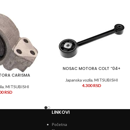
NOSAC MOTORA COLT “04+
DODAJ U KORPU
TORA CARISMA
Japanska vozila
,
MITSUBISHI
4.300
RSD
ila
,
MITSUBISHI
000
RSD
LINKOVI
Početna