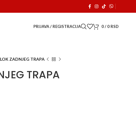
a je počeo sa radom. 🚗
PRIJAVA / REGISTRACIJA
0
/
0
RSD
BLOK ZADNJEG TRAPA
DNJEG TRAPA