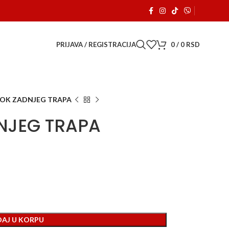
a je počeo sa radom. 🚗
PRIJAVA / REGISTRACIJA
0
/
0
RSD
BLOK ZADNJEG TRAPA
DNJEG TRAPA
AJ U KORPU