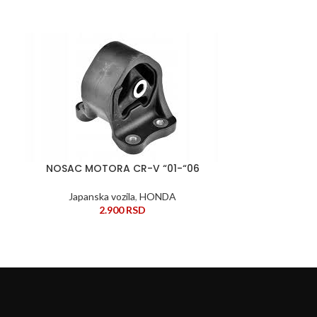
NOSAC MOTORA CR-V “01-“06
Nosac 
DODAJ U KORPU
DODAJ U KORPU
Japanska vozila
,
HONDA
Japansk
2.900
RSD