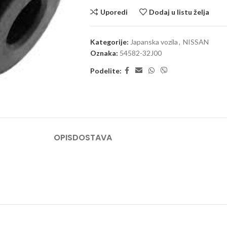
Uporedi
Dodaj u listu želja
Kategorije:
Japanska vozila
,
NISSAN
Oznaka:
54582-32J00
Podelite:
OPIS
DOSTAVA