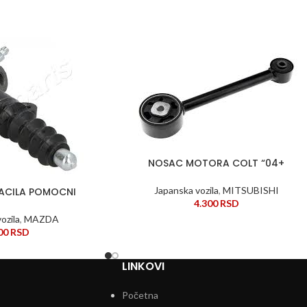
NOSAC MOTORA COLT “04+
DODAJ U KORPU
Japanska vozila
,
MITSUBISHI
VACILA POMOCNI
4.300
RSD
ozila
,
MAZDA
000
RSD
LINKOVI
Početna