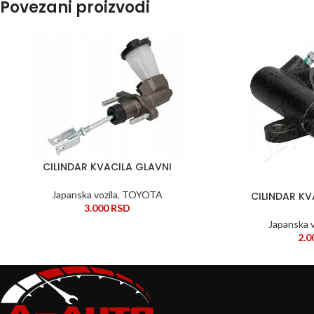
Povezani proizvodi
CILINDAR KVACILA GLAVNI
DODAJ U KORPU
Japanska vozila
,
TOYOTA
CILINDAR K
DODAJ U KORPU
3.000
RSD
Japanska v
2.