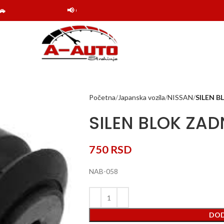
📢 Obaveštenje: Online shop Auto delovi Strahinj
Početna
Japanska vozila
NISSAN
SILEN 
SILEN BLOK ZA
750
RSD
NAB-058
DOD