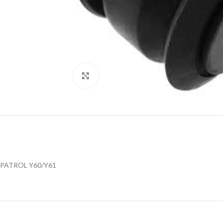
Klik za uvećanje
PATROL Y60/Y61