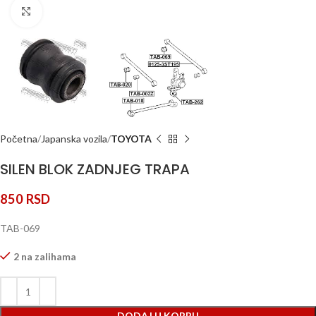
Klik za uvećanje
Početna
Japanska vozila
TOYOTA
SILEN BLOK ZADNJEG TRAPA
850
RSD
TAB-069
2 na zalihama
DODAJ U KORPU