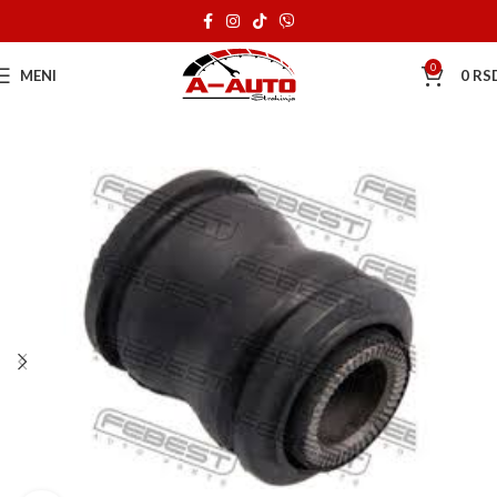
0
MENI
0
RS