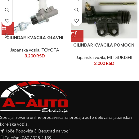
CILINDAR KVACILA GLAVNI
CILINDAR KVACILA POMOCNI
Japanska vozila
,
TOYOTA
3.200
RSD
Japanska vozila
,
MITSUBISHI
2.000
RSD
Specijalizovana online prodavnica za prodaju auto delova za japanska i
korejska vozila.
Koče Popovića 3, Beograd na vodi
Telefon: 060 / 328-1139