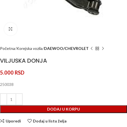
Klik za uvećanje
Početna
Korejska vozila
DAEWOO/CHEVROLET
VILJUSKA DONJA
5.000
RSD
250038
DODAJ U KORPU
Uporedi
Dodaj u listu želja