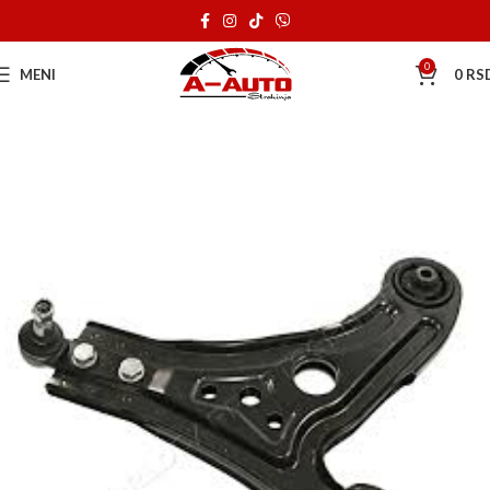
0
MENI
0
RS