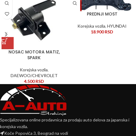
PREDNJI MOST
Korejska vozila
,
HYUNDAI
18.900
RSD
NOSAC MOTORA MATIZ,
SPARK
Korejska vozila
,
DAEWOO/CHEVROLET
4.500
RSD
Specijalizovana online prodavnica za prodaju auto delova za japanska i
korejska vozila.
Koče Popovića 3, Beograd na vodi