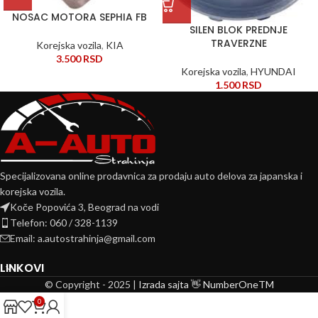
NOSAC MOTORA SEPHIA FB
SILEN BLOK PREDNJE
TRAVERZNE
Korejska vozila
,
KIA
3.500
RSD
Korejska vozila
,
HYUNDAI
1.500
RSD
Specijalizovana online prodavnica za prodaju auto delova za japanska i
korejska vozila.
Koče Popovića 3, Beograd na vodi
Telefon: 060 / 328-1139
Email: a.autostrahinja@gmail.com
LINKOVI
© Copyright - 2025 |
Izrada sajta 👋 NumberOneTM
0