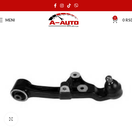
0
MENI
0
RS
Klik za uvećanje