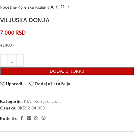
Početna
Korejska vozila
KIA
VILJUSKA DONJA
7.000
RSD
414037
DODAJ U KORPU
Uporedi
Dodaj u listu želja
Kategorije:
KIA
,
Korejska vozila
Oznaka:
0K552-34-350
Podelite: