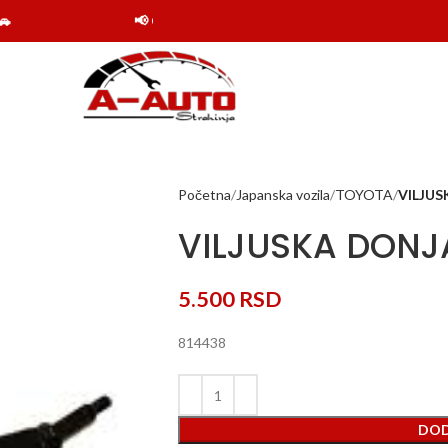
📢 Obaveštenje: Online shop Auto delovi Strahinj
Početna
Japanska vozila
TOYOTA
VILJU
VILJUSKA DONJ
5.500
RSD
814438
DOD