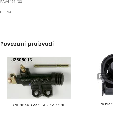
RAV4 “94-“00
DESNA
Povezani proizvodi
NOSA
DODAJ U KORPU
CILINDAR KVACILA POMOCNI
DODAJ U KORPU