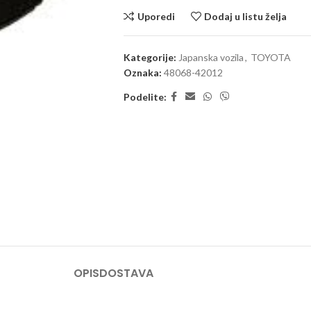
Uporedi
Dodaj u listu želja
Kategorije:
Japanska vozila
,
TOYOTA
Oznaka:
48068-42012
Podelite:
OPIS
DOSTAVA