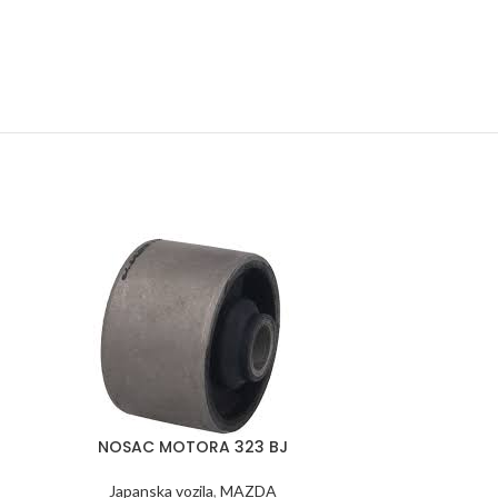
NOSAC MOTORA 323 BJ
DODAJ U KORPU
Japanska vozila
,
MAZDA
NOSAC
DODAJ U KORPU