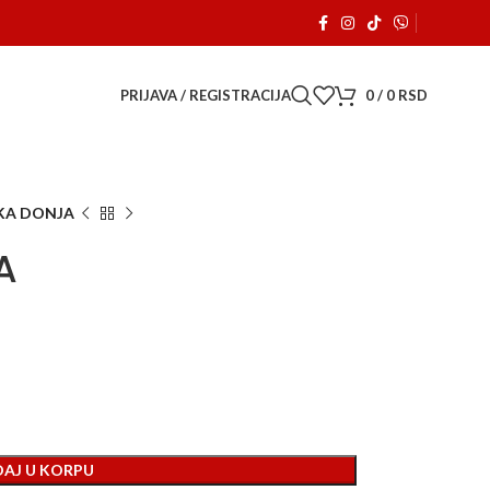
a je počeo sa radom. 🚗
PRIJAVA / REGISTRACIJA
0
/
0
RSD
SKA DONJA
A
AJ U KORPU