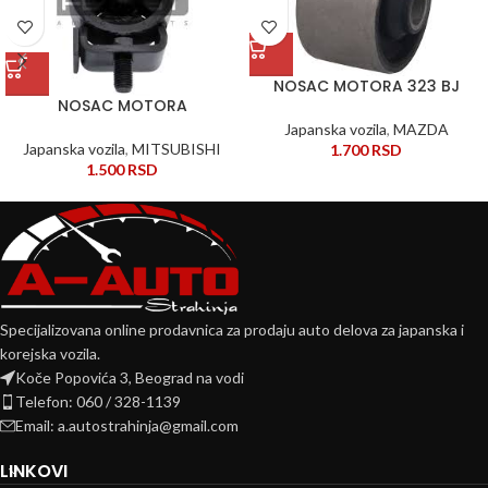
NOSAC MOTORA 323 BJ
NOSAC MOTORA
Japanska vozila
,
MAZDA
Japanska vozila
,
MITSUBISHI
1.700
RSD
1.500
RSD
Specijalizovana online prodavnica za prodaju auto delova za japanska i
korejska vozila.
Koče Popovića 3, Beograd na vodi
Telefon: 060 / 328-1139
Email: a.autostrahinja@gmail.com
LINKOVI