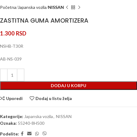
Početna
Japanska vozila
NISSAN
ZASTITNA GUMA AMORTIZERA
1.300
RSD
NSHB-T30R
AB-NS-039
DODAJ U KORPU
Uporedi
Dodaj u listu želja
Kategorije:
Japanska vozila
,
NISSAN
Oznaka:
55240-8H500
Podelite: