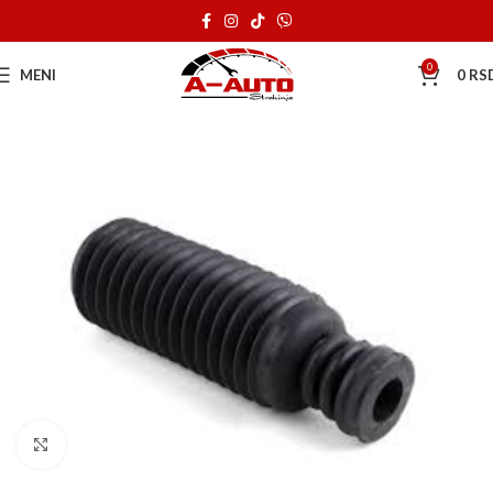
0
MENI
0
RS
Klik za uvećanje