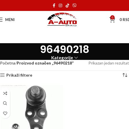
0
MENI
0
RS
96490218
Kategorije
Početna
Proizvod označen „96490218“
Prikazan jedan rezultat
Prikaži filtere