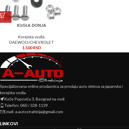
KUGLA DONJA
Korejska vozila
,
DAEWOO/CHEVROLET
1.500
RSD
Specijalizovana online prodavnica za prodaju auto delova za japanska i
korejska vozila.
Koče Popovića 3, Beograd na vodi
Telefon: 060 / 328-1139
Email: a.autostrahinja@gmail.com
LINKOVI