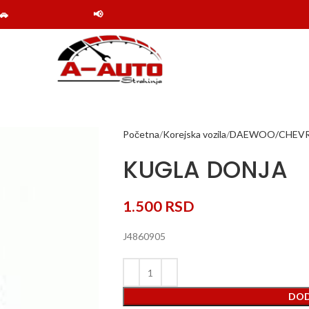
📢 Obaveštenje: Online shop Auto delovi Strahinj
Početna
Korejska vozila
DAEWOO/CHEV
KUGLA DONJA
1.500
RSD
J4860905
DOD