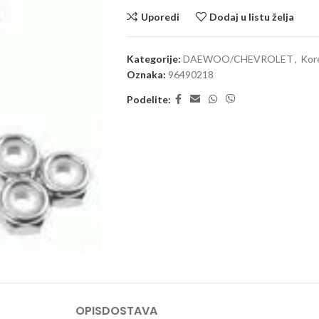
Uporedi
Dodaj u listu želja
Kategorije:
DAEWOO/CHEVROLET
,
Kore
Oznaka:
96490218
Podelite:
OPIS
DOSTAVA