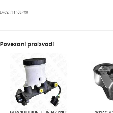
LACETTI “03-“08
Povezani proizvodi
GLAVNI KOCIONI CILINDAR PRIDE
NOSAC M
DODAJ U KORPU
DODAJ U KORPU