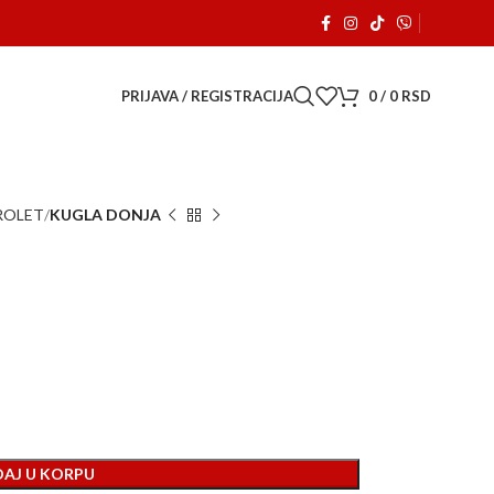
a je počeo sa radom. 🚗
PRIJAVA / REGISTRACIJA
0
/
0
RSD
ROLET
KUGLA DONJA
AJ U KORPU