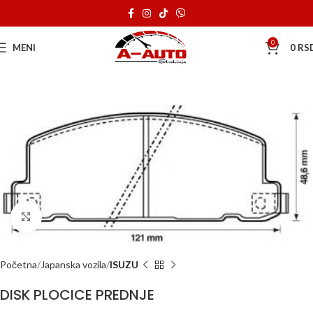
0
MENI
0
RS
Klik za uvećanje
Početna
Japanska vozila
ISUZU
DISK PLOCICE PREDNJE