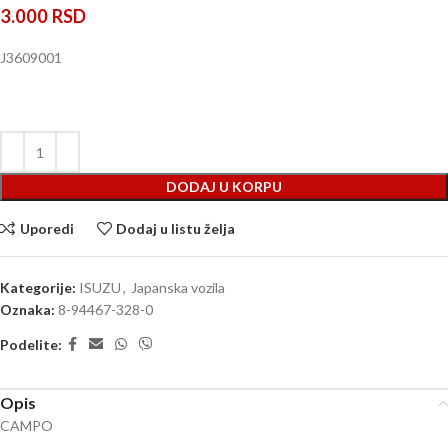
3.000
RSD
J3609001
DODAJ U KORPU
Uporedi
Dodaj u listu želja
Kategorije:
ISUZU
,
Japanska vozila
Oznaka:
8-94467-328-0
Podelite:
Opis
CAMPO