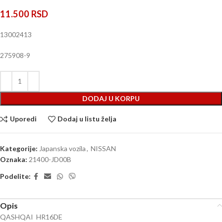
11.500
RSD
13002413
275908-9
DODAJ U KORPU
Uporedi
Dodaj u listu želja
Kategorije:
Japanska vozila
,
NISSAN
Oznaka:
21400-JD00B
Podelite:
Opis
QASHQAI HR16DE