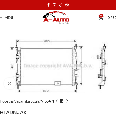
0
MENI
0
RS
Klik za uvećanje
Početna
Japanska vozila
NISSAN
HLADNJAK